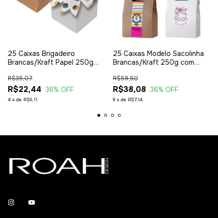
25 Caixas Brigadeiro
25 Caixas Modelo Sacolinha
Brancas/Kraft Papel 250g
Brancas/Kraft 250g com
com Laço Personalizado
Laço/Etiquetas Adesivas
R$35,07
R$59,50
4x4x4cm (CX015) - ROAH
Personalizadas 9,5x5x12cm
R$22,44
(CX001) - ROAH Design
R$38,08
36
% OFF
36
% OFF
4
x
de
R$6,11
6
x
de
R$7,14