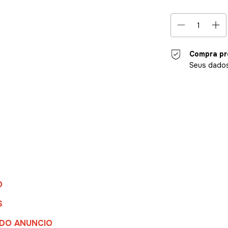
Compra pr
Seus dados
Entregas para o CE
O
S
 DO ANUNCIO