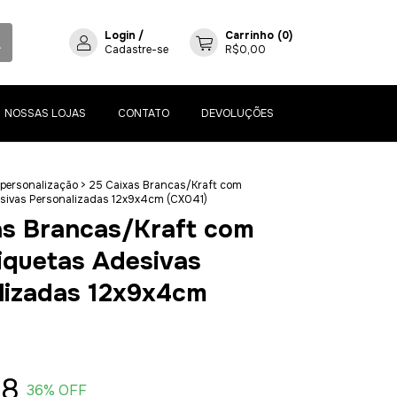
Login
/
Carrinho
(
0
)
Cadastre-se
R$0,00
NOSSAS LOJAS
CONTATO
DEVOLUÇÕES
personalização
>
25 Caixas Brancas/Kraft com
esivas Personalizadas 12x9x4cm (CX041)
as Brancas/Kraft com
iquetas Adesivas
lizadas 12x9x4cm
08
36
% OFF