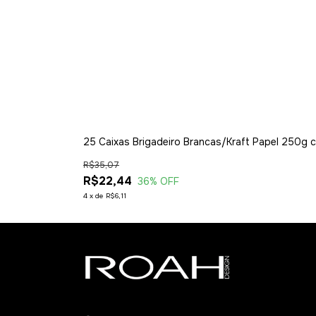
25 Caixas Brigadeiro Brancas/Kraft Papel 250g
R$35,07
R$22,44
36
% OFF
4
x
de
R$6,11