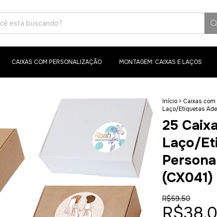
CAIXAS COM PERSONALIZAÇÃO
MONTAGEM: CAIXAS E LAÇOS
Início
>
Caixas com 
Laço/Etiquetas Ad
25 Caix
Laço/Et
Persona
(CX041)
R$59,50
R$38,