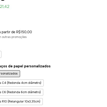
21,42
a partir de
R$150,00
m outras promoções
aços de papel personalizados
ersonalizados
as C4 (Redonda 4cm diâmetro)
as C6 (Redonda 6cm diâmetro)
s R10 (Retangular 10x3,35cm)