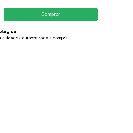
otegida
 cuidados durante toda a compra.
P:
Alterar CEP
Calcular