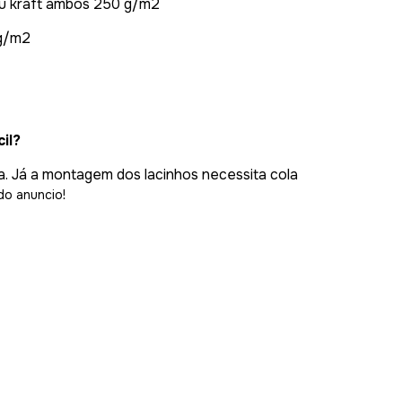
 ou kraft ambos 250 g/m2
 g/m2
il?
a. Já a montagem dos lacinhos necessita cola
do anuncio!