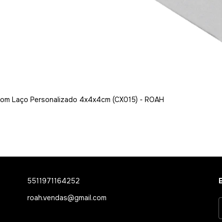
 com Laço Personalizado 4x4x4cm (CX015) - ROAH
5511971164252
roah.vendas@gmail.com