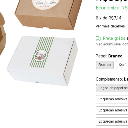
Economize:
R$
6
x de
R$7,14
Ver mais detalhes
Frete grátis
Não acumulável co
Papel:
Branco
Branco
Kraft
Complemento:
L
Laços de papel p
Etiquetas adesiv
Etiquetas adesiv
Etiquetas adesiva