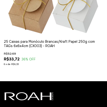
25 Caixas para Monóculo Brancas/Kraft Papel 250g com
25
TAGs 6x6x4cm (CX003) - ROAH
- 
R$52,69
R$
R$33,72
R
36
% OFF
6
x
de
R$6,33
6
x