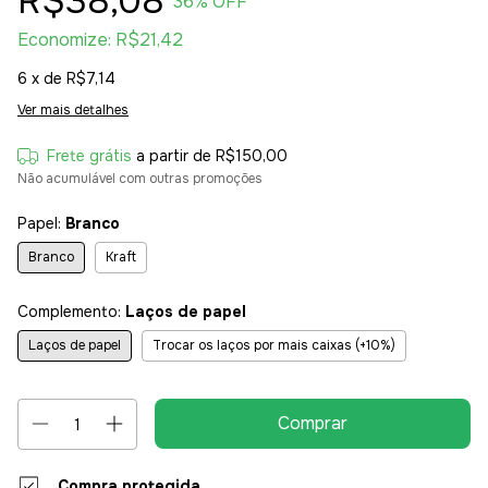
R$38,08
36
% OFF
Economize:
R$21,42
6
x de
R$7,14
Ver mais detalhes
Frete grátis
a partir de
R$150,00
Não acumulável com outras promoções
Papel:
Branco
Branco
Kraft
Complemento:
Laços de papel
Laços de papel
Trocar os laços por mais caixas (+10%)
Compra protegida