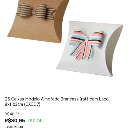
25 Caixas Modelo Almofada Brancas/Kraft com Laço
25
9x11x3cm (CX007)
R$
R$48,36
R
R$30,95
36
% OFF
6
x
6
x
de
R$5,81