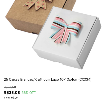
25 Caixas Brancas/Kraft com Laço 10x10x4cm (CX034)
25
(C
R$59,50
R$
R$38,08
36
% OFF
R
6
x
de
R$7,14
6
x