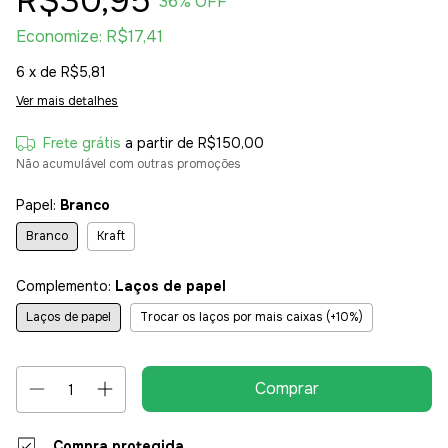
R$30,95
36
% OFF
Economize:
R$17,41
6
x de
R$5,81
Ver mais detalhes
Frete grátis
a partir de
R$150,00
Não acumulável com outras promoções
Papel:
Branco
Branco
Kraft
Complemento:
Laços de papel
Laços de papel
Trocar os laços por mais caixas (+10%)
Compra protegida